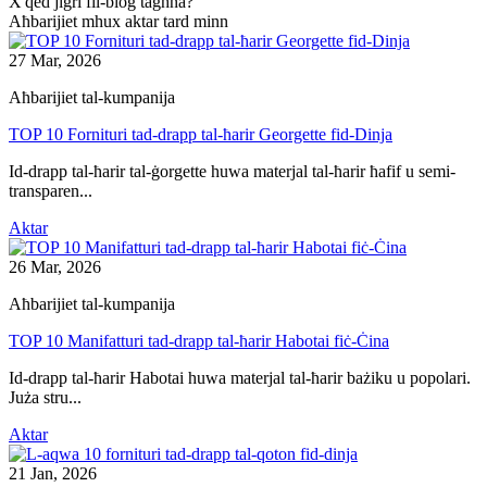
X'qed jiġri fil-blog tagħna?
Aħbarijiet mhux aktar tard minn
27 Mar, 2026
Aħbarijiet tal-kumpanija
TOP 10 Fornituri tad-drapp tal-ħarir Georgette fid-Dinja
Id-drapp tal-ħarir tal-ġorgette huwa materjal tal-ħarir ħafif u semi-
transparen...
Aktar
26 Mar, 2026
Aħbarijiet tal-kumpanija
TOP 10 Manifatturi tad-drapp tal-ħarir Habotai fiċ-Ċina
Id-drapp tal-ħarir Habotai huwa materjal tal-ħarir bażiku u popolari.
Juża stru...
Aktar
21 Jan, 2026