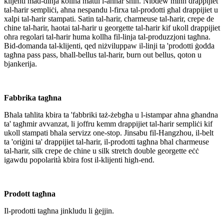
klijenti mad-dinja kollha matul l-aħħar snin. Nibdew minn drappijiet
tal-ħarir sempliċi, aħna nespandu l-firxa tal-prodotti għal drappijiet u
xalpi tal-ħarir stampati. Satin tal-ħarir, charmeuse tal-ħarir, crepe de
chine tal-ħarir, haotai tal-ħarir u georgette tal-ħarir kif ukoll drappijiet
oħra regolari tal-ħarir huma kollha fil-linja tal-produzzjoni tagħna.
Bid-domanda tal-klijenti, qed niżviluppaw il-linji ta 'prodotti ġodda
tagħna pass pass, bħall-bellus tal-ħarir, burn out bellus, qoton u
bjankerija.
Fabbrika tagħna
Bħala taħlita kbira ta 'fabbriki taż-żebgħa u l-istampar aħna għandna
ta' tagħmir avvanzat, li joffru kemm drappijiet tal-ħarir sempliċi kif
ukoll stampati bħala servizz one-stop. Jinsabu fil-Hangzhou, il-belt
ta 'oriġini ta' drappijiet tal-ħarir, il-prodotti tagħna bħal charmeuse
tal-ħarir, silk crepe de chine u silk stretch double georgette eċċ
igawdu popolarità kbira fost il-klijenti high-end.
Prodott tagħna
Il-prodotti tagħna jinkludu li ġejjin.