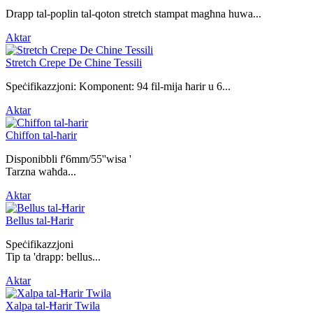
Drapp tal-poplin tal-qoton stretch stampat magħna huwa...
Aktar
Stretch Crepe De Chine Tessili
Speċifikazzjoni: Komponent: 94 fil-mija ħarir u 6...
Aktar
Chiffon tal-ħarir
Disponibbli f'6mm/55''wisa '
Tarzna waħda...
Aktar
Bellus tal-Ħarir
Speċifikazzjoni
Tip ta 'drapp: bellus...
Aktar
Xalpa tal-Ħarir Twila