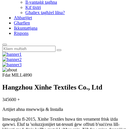
Il-vantaġġ tagħna
Kif tixtri
Għaliex tagħżel lilna?
Aħbarijiet
Għarfien
Ikkuntattjana
Rispons
Fdat MILL
4890
Hangzhou Xinhe Textiles Co., Ltd
345600 +
Artijiet aħna msewwija & Installa
Imwaqqfa fl-2015, Xinhe Textiles huwa tim verament frisk iżda
qawwi. Eluf ta 'soluzzjonijiet tat-tessuti ġew offruti b'suċċess lill-