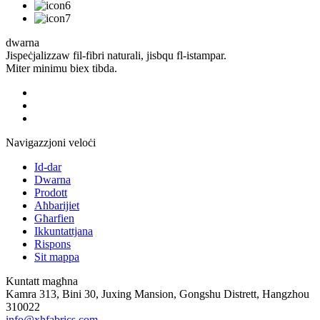
dwarna
Jispeċjalizzaw fil-fibri naturali, jisbqu fl-istampar.
Miter minimu biex tibda.
Navigazzjoni veloċi
Id-dar
Dwarna
Prodott
Aħbarijiet
Għarfien
Ikkuntattjana
Rispons
Sit mappa
Kuntatt magħna
Kamra 313, Bini 30, Juxing Mansion, Gongshu Distrett, Hangzhou
310022
info@xhfabrics.com