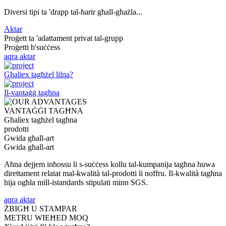
Diversi tipi ta 'drapp tal-ħarir għall-għażla...
Aktar
Proġett ta 'adattament privat tal-grupp
Proġetti b'suċċess
aqra aktar
Għaliex tagħżel lilna?
Il-vantaġġ tagħna
VANTAĠĠI TAGĦNA
Għaliex tagħżel tagħna
prodotti
Gwida għall-art
Gwida għall-art
Aħna dejjem inħossu li s-suċċess kollu tal-kumpanija tagħna huwa
direttament relatat mal-kwalità tal-prodotti li noffru. Il-kwalità tagħna
hija ogħla mill-istandards stipulati minn SGS.
aqra aktar
ŻBIGĦ U STAMPAR
METRU WIEĦED MOQ