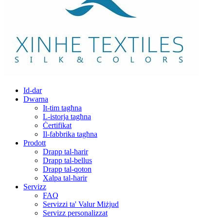
Id-dar
Dwarna
It-tim tagħna
L-istorja tagħna
Ċertifikat
Il-fabbrika tagħna
Prodott
Drapp tal-ħarir
Drapp tal-bellus
Drapp tal-qoton
Xalpa tal-ħarir
Servizz
FAQ
Servizzi ta' Valur Miżjud
Servizz personalizzat