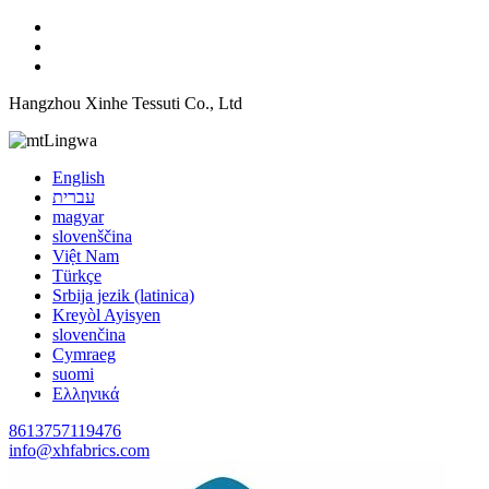
Hangzhou Xinhe Tessuti Co., Ltd
Lingwa
English
עברית
magyar
slovenščina
Việt Nam
Türkçe
Srbija jezik (latinica)
Kreyòl Ayisyen
slovenčina
Cymraeg
suomi
Ελληνικά
8613757119476
info@xhfabrics.com