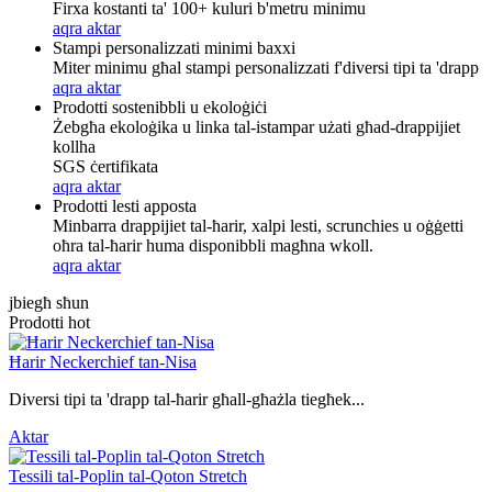
Firxa kostanti ta' 100+ kuluri b'metru minimu
aqra aktar
Stampi personalizzati minimi baxxi
Miter minimu għal stampi personalizzati f'diversi tipi ta 'drapp
aqra aktar
Prodotti sostenibbli u ekoloġiċi
Żebgħa ekoloġika u linka tal-istampar użati għad-drappijiet
kollha
SGS ċertifikata
aqra aktar
Prodotti lesti apposta
Minbarra drappijiet tal-ħarir, xalpi lesti, scrunchies u oġġetti
oħra tal-ħarir huma disponibbli magħna wkoll.
aqra aktar
jbiegħ sħun
Prodotti hot
Ħarir Neckerchief tan-Nisa
Diversi tipi ta 'drapp tal-ħarir għall-għażla tiegħek...
Aktar
Tessili tal-Poplin tal-Qoton Stretch