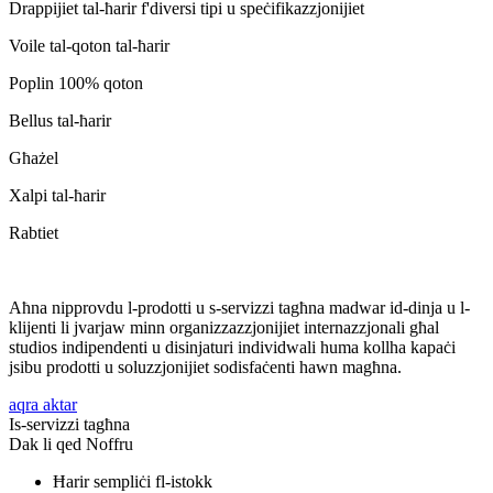
Drappijiet tal-ħarir f'diversi tipi u speċifikazzjonijiet
Voile tal-qoton tal-ħarir
Poplin 100% qoton
Bellus tal-ħarir
Għażel
Xalpi tal-ħarir
Rabtiet
Aħna nipprovdu l-prodotti u s-servizzi tagħna madwar id-dinja u l-
klijenti li jvarjaw minn organizzazzjonijiet internazzjonali għal
studios indipendenti u disinjaturi individwali huma kollha kapaċi
jsibu prodotti u soluzzjonijiet sodisfaċenti hawn magħna.
aqra aktar
Is-servizzi tagħna
Dak li qed Noffru
Ħarir sempliċi fl-istokk